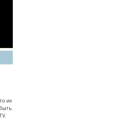
то их
 быть
TV.