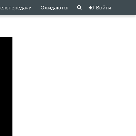
елепередачи
Ожидаются
Войти