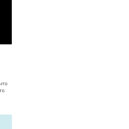
 что
то
м