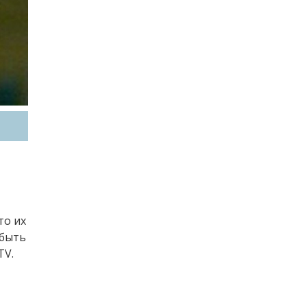
то их
 быть
TV.