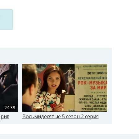
м
24:38
ерия
Восьмидесятые 5 сезон 2 серия
Восьмидеся