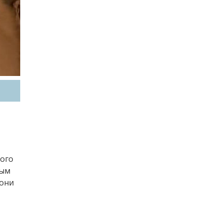
рого
дым
Сони