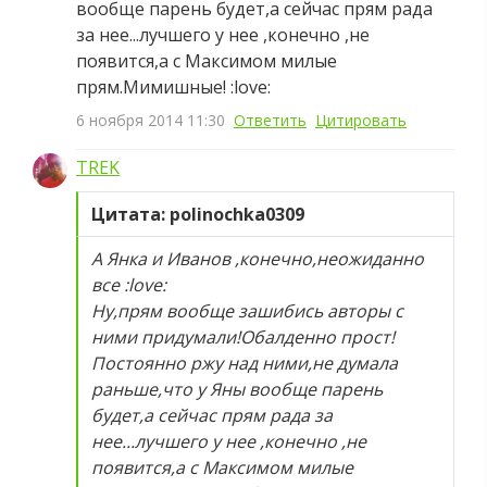
вообще парень будет,а сейчас прям рада
за нее...лучшего у нее ,конечно ,не
появится,а с Максимом милые
прям.Мимишные! :love:
6 ноября 2014 11:30
Ответить
Цитировать
TREK
Цитата: polinochka0309
А Янка и Иванов ,конечно,неожиданно
все :love:
Ну,прям вообще зашибись авторы с
ними придумали!Обалденно прост!
Постоянно ржу над ними,не думала
раньше,что у Яны вообще парень
будет,а сейчас прям рада за
нее...лучшего у нее ,конечно ,не
появится,а с Максимом милые