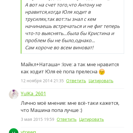
А вот на счет того,что Антону не
нравится,когда Юля ходит в
трусилях,так вот:ты знал с кем
начинаешь встречаться и не фиг теперь
что-то выяснять...была бы Кристина и
проблем бы не было,однако...
Сам короче во всем виноват!
Майкл+Наташа= :love: а так мне нравится
как ходит Юля её попа прелесна
12 ноября 2014 21:35
Ответить
Цитировать
YulKa_2601
Лично моё мнение: мне всё-таки кажется,
что Машина попа лучше :)
3 мая 2015 19:59
Ответить
Цитировать
y
ytrewq