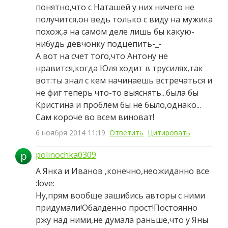
понятно,что с Наташей у них ничего не
получится,он ведь только с виду на мужика
похож,а на самом деле лишь бы какую-
нибудь девчонку подцепить-_-
А вот на счет того,что Антону не
нравится,когда Юля ходит в трусилях,так
вот:ты знал с кем начинаешь встречаться и
не фиг теперь что-то выяснять...была бы
Кристина и проблем бы не было,однако...
Сам короче во всем виноват!
6 ноября 2014 11:19
Ответить
Цитировать
p
polinochka0309
А Янка и Иванов ,конечно,неожиданно все
:love:
Ну,прям вообще зашибись авторы с ними
придумали!Обалденно прост!Постоянно
ржу над ними,не думала раньше,что у Яны