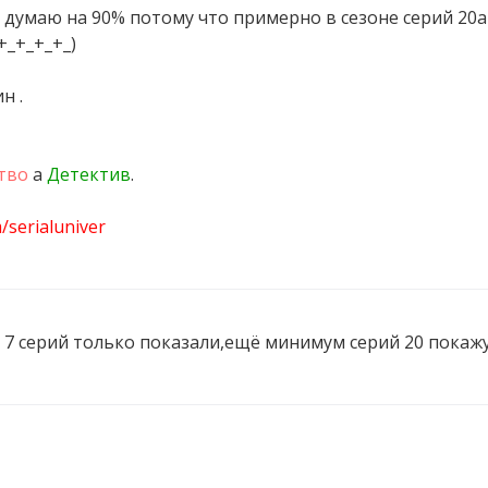
и я думаю на 90% потому что примерно в сезоне серий 20а
+_+_+_+_)
н .
тво
а
Детектив
.
m/serialuniver
го 7 серий только показали,ещё минимум серий 20 покаж