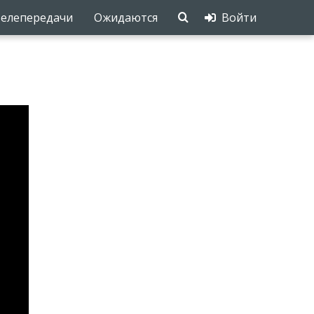
елепередачи
Ожидаются
Войти