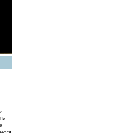
ь
ть
а
ается