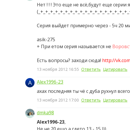
Нет ! ! ! Это еще не всё,будут еще сери
(_+_+_+_+_+_+_+_+_+_+_+_+_+_+_+_+_+_+_
Серия выйдет примерно через - 5ч 20 ми
asik-275
+ При етом серия называется не
Воровс
Есть вопросы? заходи сюда!
http://vk.co
13 ноября 2012 16:55
Ответить
Цитировать
A
Alex1996-23
ахах последняя ты чё с дуба рухнул все
13 ноября 2012 17:00
Ответить
Цитировать
dmka98
Alex1996-23
,
Не,не 20 ещо а гдето 13 - 15 )))