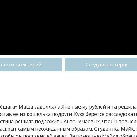
Список всех серий
Следующая серия
 общага» Маша задолжала Яне тысячу рублей и та решила
остав ее из кошелька подруги. Кузя берется расследоват
Кристина решила подложить Антону чаевых, чтобы повыси
 раскрыт самым неожиданным образом. Студентка Майкл
 чтобы он поставил ей зачет. За помощью Майкл обращ