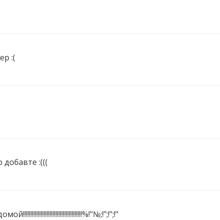
р :(
добавте :(((
!!!!!!!!!!!!!!!!!!!!!!!!!!!!%!"№;!";!";!"