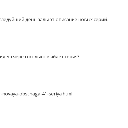
в следуйщий день зальют описание новых серий.
видеш через сколько выйдет серия?
er-novaya-obschaga-41-seriya.html