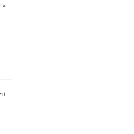
ть.
ут)