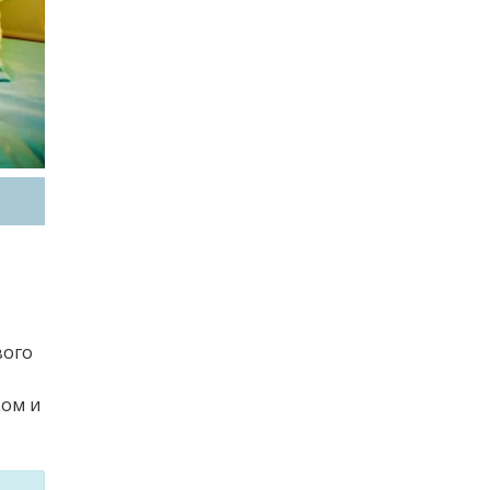
вого
ком и