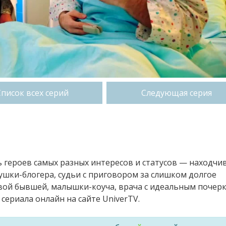
Список всех серий
Следующая серия
ь героев самых разных интересов и статусов — находчи
шки-блогера, судьи с приговором за слишком долгое
вой бывшей, малышки-коуча, врача с идеальным почер
сериала онлайн на сайте UniverTV.