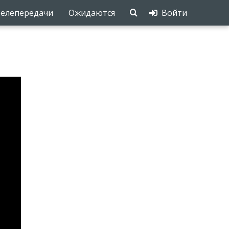
елепередачи
Ожидаются
Войти