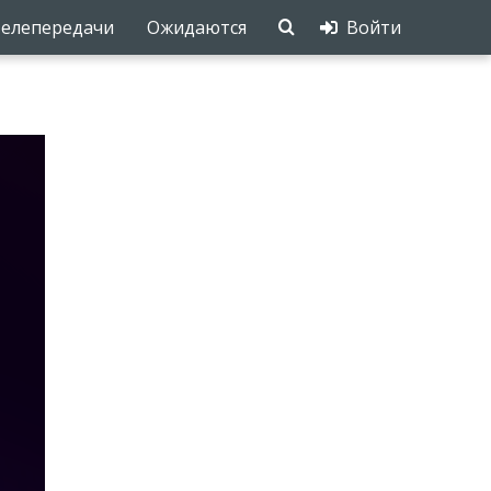
елепередачи
Ожидаются
Войти