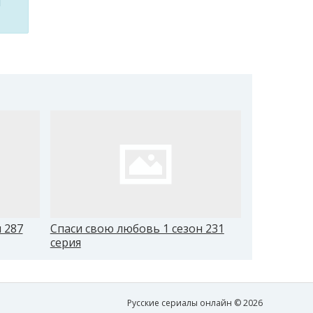
м
 287
Спаси свою любовь 1 сезон 231
Спаси свою
серия
серия
Русские сериалы онлайн © 2026