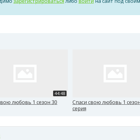
одимо
зарегистрироваться
либо
войти
на сайт под свои
44:48
свою любовь 1 сезон 30
Спаси свою любовь 1 сезон
серия
м