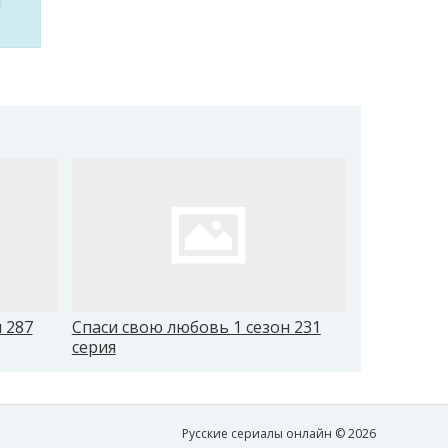
м
 287
Спаси свою любовь 1 сезон 231
Спаси свою
серия
серия
Русские сериалы онлайн © 2026