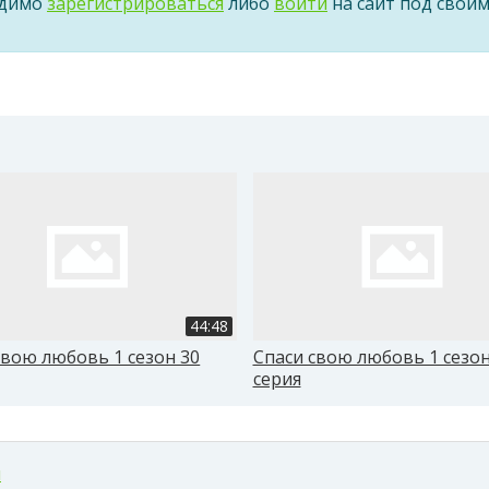
одимо
зарегистрироваться
либо
войти
на сайт под свои
44:48
свою любовь 1 сезон 30
Спаси свою любовь 1 сезон
серия
м