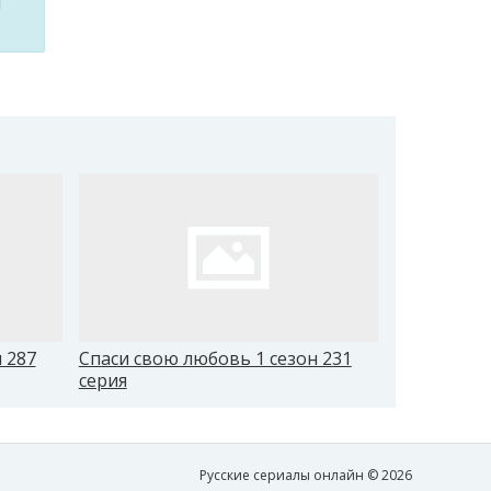
м
 287
Спаси свою любовь 1 сезон 231
Спаси свою
серия
серия
Русские сериалы онлайн © 2026