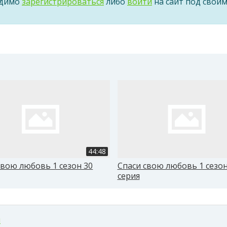
одимо
зарегистрироваться
либо
войти
на сайт под свои
44:48
свою любовь 1 сезон 30
Спаси свою любовь 1 сезон
серия
м