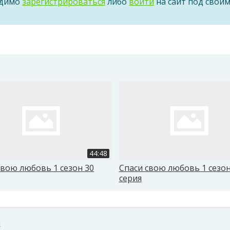
одимо
зарегистрироваться
либо
войти
на сайт под свои
44:48
свою любовь 1 сезон 30
Спаси свою любовь 1 сезон
серия
м