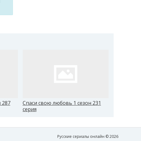
м
 287
Спаси свою любовь 1 сезон 231
Спаси свою
серия
серия
Русские сериалы онлайн © 2026