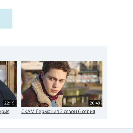
м
22:19
20:48
ерия
СКАМ Германия 3 сезон 6 серия
СКАМ Герма