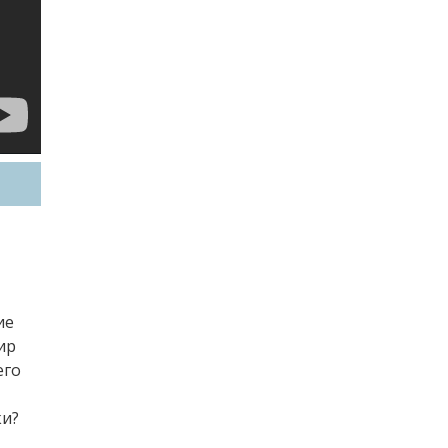
ие
ир
его
ки?