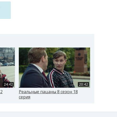
м
24:42
20:42
12
Реальные пацаны 8 сезон 18
Реальные п
серия
серия