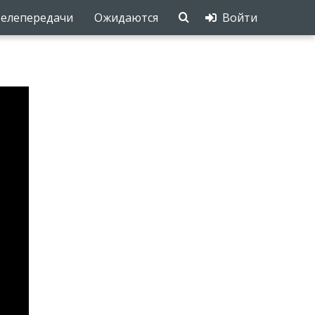
елепередачи
Ожидаются
Войти