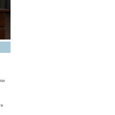
или
те