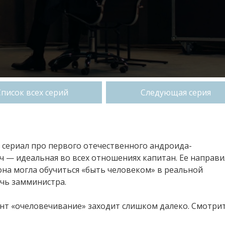
Список всех серий
Следующая серия
— сериал про первого отечественного андроида-
 — идеальная во всех отношениях капитан. Ее направ
на могла обучиться «быть человеком» в реальной
очь замминистра.
мент «очеловечивание» заходит слишком далеко. Смотри