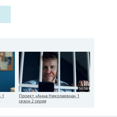
м
50:56
 1
Проект «Анна Николаевна» 1
Проект «А
сезон 2 серия
сезон 3 се