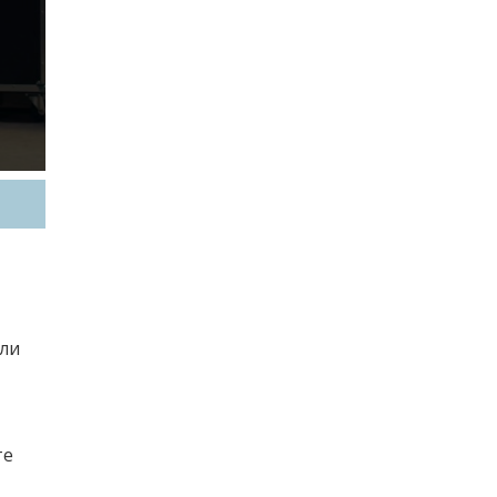
или
те