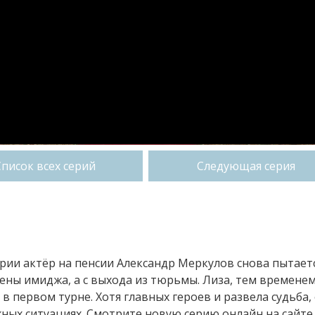
Список всех серий
Следующая серия
ории актёр на пенсии Александр Меркулов снова пытает
ены имиджа, а с выхода из тюрьмы. Лиза, тем временем
в первом турне. Хотя главных героев и развела судьба,
жных ситуациях. Смотрите новую серию онлайн на сайте