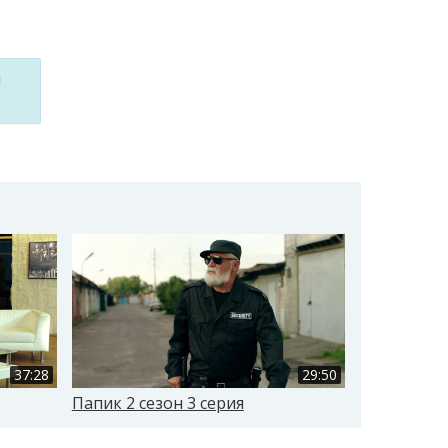
м
37:28
29:50
Папик 2 сезон 3 серия
Папик 2 се