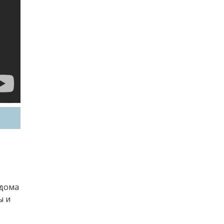
 дома
ы и