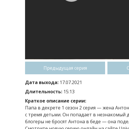
Предыдущая серия
Дата выхода:
17.07.2021
Длительность:
15:13
Краткое описание серии:
Папа в декрете 1 сезон 2 серия — жена Ант
с тремя детьми. Он попадает в незнакомый дл
блогеры не бросят Антона в беде — она подел
Смотрите новую серию онлайн на сайте Univ