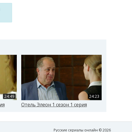
м
24:49
24:23
ия
Отель Элеон 1 сезон 1 серия
Гранд 1 се
Русские сериалы онлайн © 2026