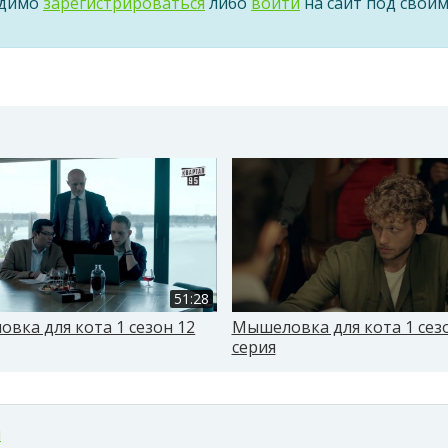
одимо
зарегистрироваться
либо
войти
на сайт под свои
51:28
вка для кота 1 сезон 12
Мышеловка для кота 1 сез
серия
м