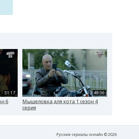
м
51:17
48:06
он 6
Мышеловка для кота 1 сезон 4
Мышеловка 
серия
серия
Русские сериалы онлайн © 2026