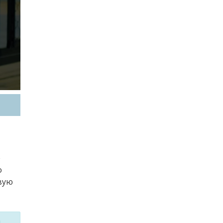
е
о
вую
м