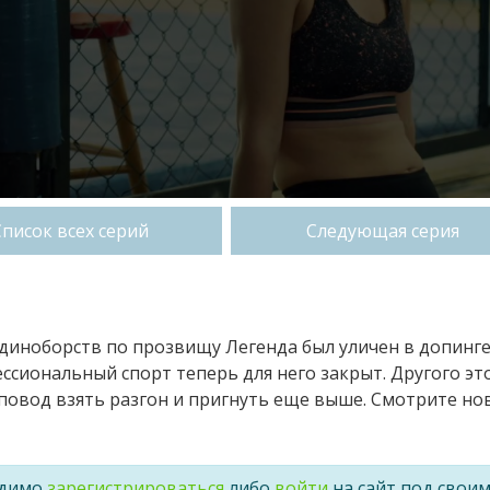
Список всех серий
Следующая серия
единоборств по прозвищу Легенда был уличен в допинг
ссиональный спорт теперь для него закрыт. Другого эт
 повод взять разгон и пригнуть еще выше. Смотрите но
одимо
зарегистрироваться
либо
войти
на сайт под свои