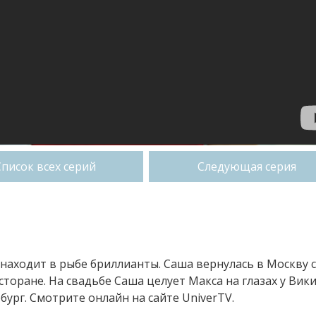
Список всех серий
Следующая серия
в находит в рыбе бриллианты. Саша вернулась в Москву с
торане. На свадьбе Саша целует Макса на глазах у Вики
ург. Смотрите онлайн на сайте UniverTV.