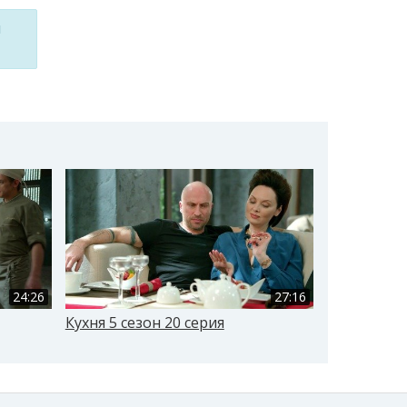
м
24:26
27:16
Кухня 5 сезон 20 серия
Кухня 2 сез