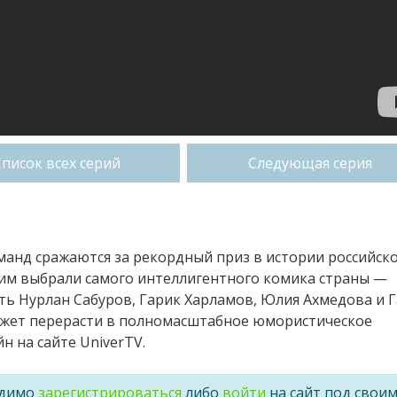
Список всех серий
Следующая серия
оманд сражаются за рекордный приз в истории российск
им выбрали самого интеллигентного комика страны —
ить Нурлан Сабуров, Гарик Харламов, Юлия Ахмедова и 
ожет перерасти в полномасштабное юмористическое
н на сайте UniverTV.
одимо
зарегистрироваться
либо
войти
на сайт под свои