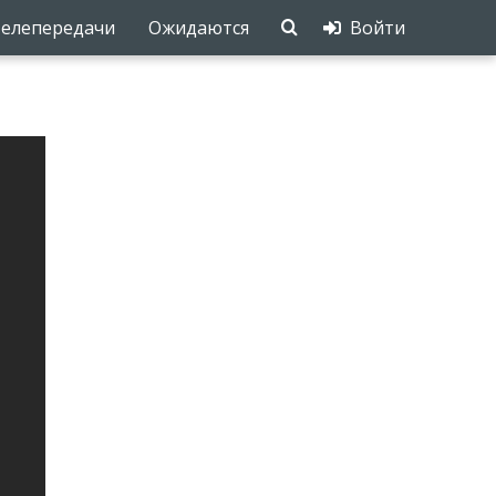
елепередачи
Ожидаются
Войти