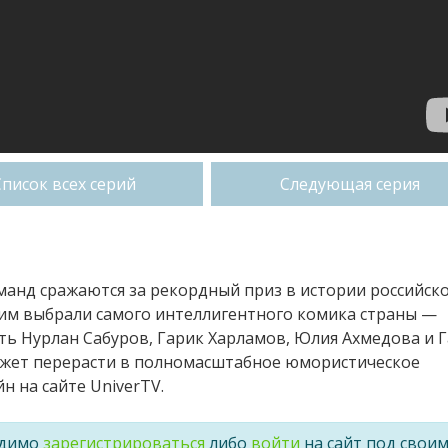
Список всех серий
Следующая серия
оманд сражаются за рекордный приз в истории российск
им выбрали самого интеллигентного комика страны —
ить Нурлан Сабуров, Гарик Харламов, Юлия Ахмедова и 
ожет перерасти в полномасштабное юмористическое
н на сайте UniverTV.
одимо
зарегистрироваться
либо
войти
на сайт под свои