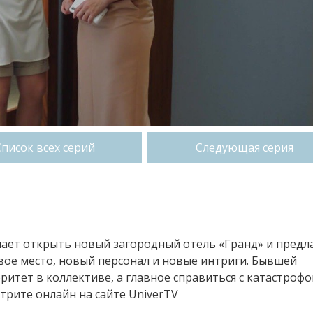
Список всех серий
Следующая серия
ешает открыть новый загородный отель «Гранд» и предл
вое место, новый персонал и новые интриги. Бывшей
итет в коллективе, а главное справиться с катастрофо
рите онлайн на сайте UniverTV