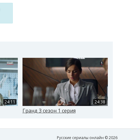
м
24:11
24:38
Гранд 3 сезон 1 серия
Гранд 3 се
Русские сериалы онлайн © 2026