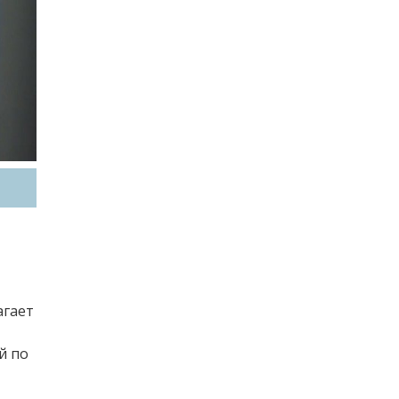
агает
й по