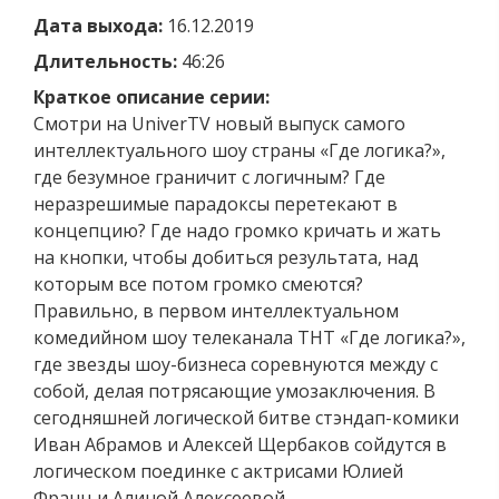
Дата выхода:
16.12.2019
Длительность:
46:26
Краткое описание серии:
Смотри на UniverTV новый выпуск самого
интеллектуального шоу страны «Где логика?»,
где безумное граничит с логичным? Где
неразрешимые парадоксы перетекают в
концепцию? Где надо громко кричать и жать
на кнопки, чтобы добиться результата, над
которым все потом громко смеются?
Правильно, в первом интеллектуальном
комедийном шоу телеканала ТНТ «Где логика?»,
где звезды шоу-бизнеса соревнуются между с
собой, делая потрясающие умозаключения. В
сегодняшней логической битве стэндап-комики
Иван Абрамов и Алексей Щербаков сойдутся в
логическом поединке с актрисами Юлией
Франц и Алиной Алексеевой.