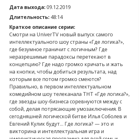
Дата выхода:
09.12.2019
Длительность:
48:14
Краткое описание серии:
Смотри на UniverTV новый выпуск самого
интеллектуального шоу страны «Где логика?»,
где безумное граничит с логичным? Где
неразрешимые парадоксы перетекают в
концепцию? Где надо громко кричать и жать
на кнопки, чтобы добиться результата, над
которым все потом громко смеются?
Правильно, в первом интеллектуальном
комедийном шоу телеканала ТНТ «Где логика?»,
где звезды шоу-бизнеса соревнуются между с
собой, делая потрясающие умозаключения. В
сегодняшней логической битве Илья Соболев и
Евгений Кулик будут… Где логика? — это и
викторина и интеллектуальная игра и
юмористическая программа для всей семьи.