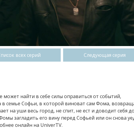
Список всех серий
Следующая серия
не может найти в себе силы оправиться от событий,
 в семье Софьи, в которой виноват сам Фома, возвращ
ет на уши весь город, не спит, не ест и доводит себя д
Фомы загладить его вину перед Софьей или он снова уе
робнее онлайн на UniverTV.