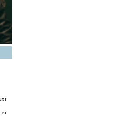
ает
о
дет