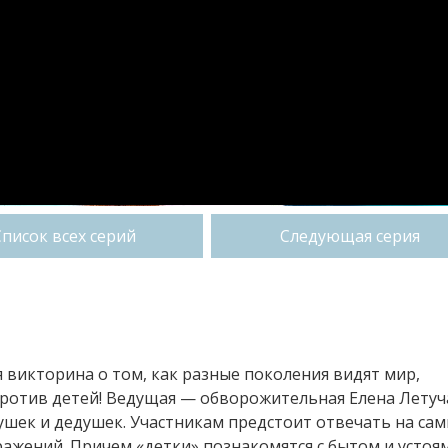
Список всех серий
Следующая серия
я викторина о том, как разные поколения видят мир,
 против детей! Ведущая — обворожительная Елена Летуч
ушек и дедушек. Участникам предстоит отвечать на са
ражений. Причем «детки» познакомятся с бытом и устоя