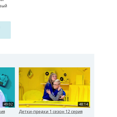
овый
м
49:02
48:14
рия
Детки-предки 1 сезон 12 серия
Детки-пред