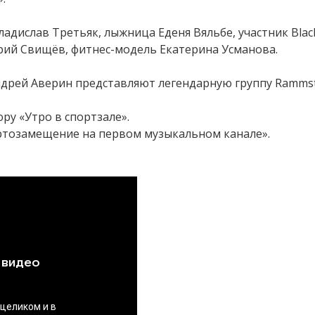
адислав Третьяк, лыжница Еденя Вяльбе, участник Black
рий Свищёв, фитнес-модель Екатерина Усманова.
ндрей Аверин представляют легендарную группу Ramms
у «Утро в спортзале».
тозамещение на первом музыкальном канале».