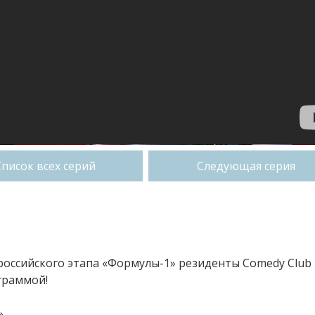
Список всех серий
Следующая серия
российского этапа «Формулы-1» резиденты Comedy Club
граммой!
.