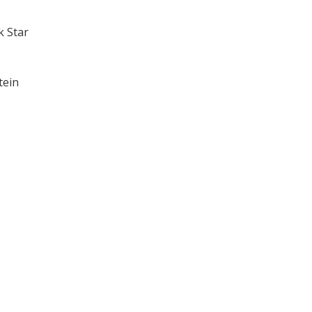
 Star
tein