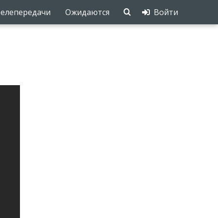
елепередачи
Ожидаются
Войти