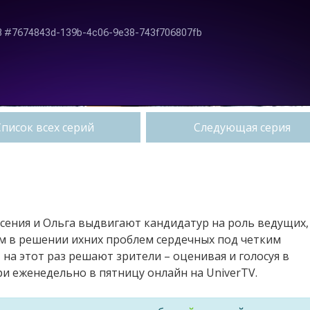
Список всех серий
Следующая серия
сения и Ольга выдвигают кандидатур на роль ведущих,
м в решении ихних проблем сердечных под четким
 на этот раз решают зрители – оценивая и голосуя в
 еженедельно в пятницу онлайн на UniverTV.