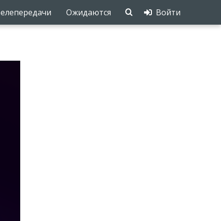
елепередачи
Ожидаются
Войти