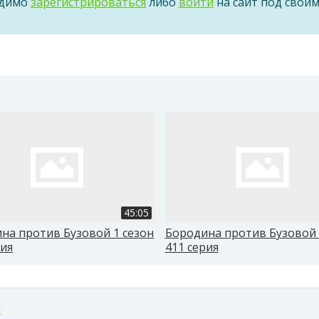
одимо
зарегистрироваться
либо
войти
на сайт под свои
45:05
на против Бузовой 1 сезон
Бородина против Бузовой 
рия
411 серия
м