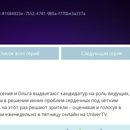
Список всех серий
Следующая серия
сения и Ольга выдвигают кандидатур на роль ведущих,
м в решении ихних проблем сердечных под четким
 на этот раз решают зрители – оценивая и голосуя в
 еженедельно в пятницу онлайн на UniverTV.