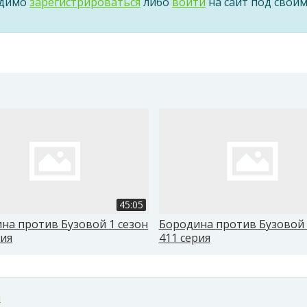
одимо
зарегистрироваться
либо
войти
на сайт под свои
45:05
на против Бузовой 1 сезон
Бородина против Бузовой 
рия
411 серия
м