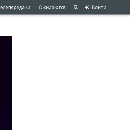
елепередачи
Ожидаются
Войти