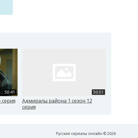
м
50:41
50:01
 серия
Адмиралы района 1 сезон 12
Адмиралы р
серия
Русские сериалы онлайн © 2026