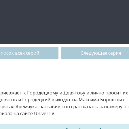
Список всех серий
Следующая серия
приезжает к Городецкому и Девятову и лично просит их
Девятов и Городецкий выходят на Максима Боровских,
рятал Яремчука, заставив того рассказать на камеру о 
иала на сайте UniverTV.