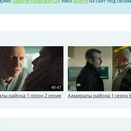
одимо
зарегистрироваться
либо
войти
на сайт под свои
49:47
лы района 1 сезон 2 серия
Адмиралы района 1 сезон 6
м