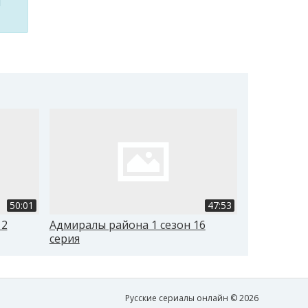
м
50:01
47:53
12
Адмиралы района 1 сезон 16
Адмиралы р
серия
Русские сериалы онлайн © 2026