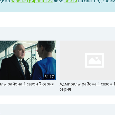
одимо
зарегистрироваться
либо
войти
на сайт под свои
51:17
лы района 1 сезон 7 серия
Адмиралы района 1 сезон 
серия
м