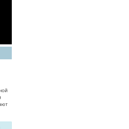
ной
м
вают
м