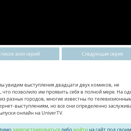
Список всех серий
Следующая серия
мы увидим выступления двадцати двух комиков, не
что позволило им проявить себя в полной мере. На од
 из разных городов, многие известны по телевизионны
ернет-выступлениям, но все они определенно заслужи
ыпуски онлайн на UniverTV.
одимо
зарегистрироваться
либо
войти
на сайт под свои