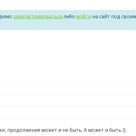
одимо
зарегистрироваться
либо
войти
на сайт под свои
ке, продолжения может и не быть. А может и быть ))