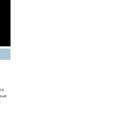
ся.
вые
с