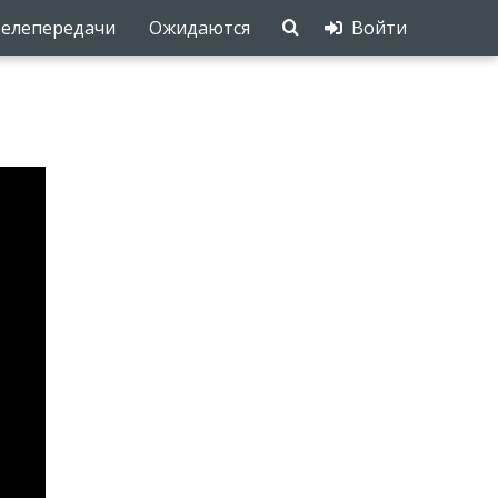
елепередачи
Ожидаются
Войти