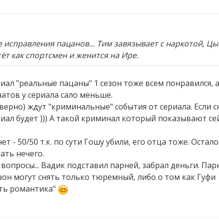
е исправления пацанов... Тим завязывает с наркотой, Ц
тёт как спортсмен и женится на Ире.
Сериал "реальные пацаны" 1 сезон тоже всем понравился, 
натов у сериала сало меньше.
ерно) ждут "криминальные" события от сериала. Если с
иал будет ))) А такой криминал который показывают сей
т - 50/50 т.к. по сути Гошу убили, его отца тоже. Остало
ать нечего.
 вопросы... Вадик подставил парней, забрал деньги. Пар
езон могут снять только тюремный, либо о том как Гуфи
ять романтика"