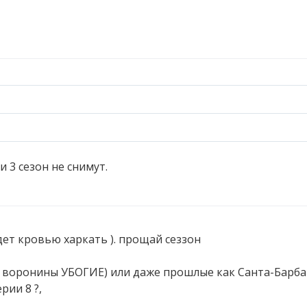
и 3 сезон не снимут.
дет кровью харкать ). прощай сеззон
к воронины УБОГИЕ) или даже прошлые как Санта-Барба
рии 8 ?,