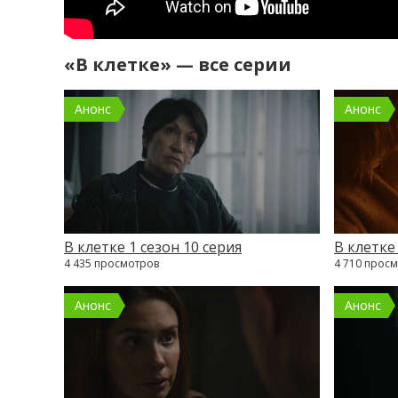
«В клетке» — все серии
Анонс
Анонс
В клетке 1 сезон 10 серия
В клетке 
4 435 просмотров
4 710 прос
Анонс
Анонс