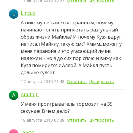
17 августа 2010 16:57
Ответить
Цитировать
L
Lincux
А никому не кажется странным, почему
начинают опять приплетать разгульный
образ жизни Майкла? И почему Кузя вдруг
написал Майклу такую смс? Хммм...может у
меня паранойя и это угасающий лучик
надежды - но я до сих пор сплю и вижу как
Кузя помирится с Аллой. А Майкл пусть
дальше гуляет.
17 августа 2010 21:48
Ответить
Цитировать
A
Anuta)))
У меня проигрыватель тормозит на 35
секунде( В чем дело?
18 августа 2010 07:38
Ответить
Цитировать
_XaOC_