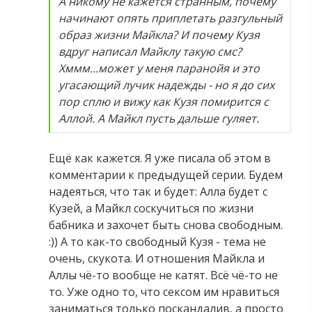
А никому не кажется странным, почему
начинают опять приплетать разгульный
образ жизни Майкла? И почему Кузя
вдруг написал Майклу такую смс?
Хммм...может у меня паранойя и это
угасающий лучик надежды - но я до сих
пор сплю и вижу как Кузя помирится с
Аллой. А Майкл пусть дальше гуляет.
Ещё как кажется. Я уже писала об этом в
комментарии к предыдущей серии. Будем
надеяться, что так и будет: Алла будет с
Кузей, а Майкл соскучиться по жизни
бабника и захочет быть снова свободным.
:)) А то как-то свободный Кузя - тема не
очень, скукота. И отношения Майкла и
Аллы чё-то вообще не катят. Всё чё-то не
то. Уже одно то, что сексом им нравиться
заниматься только поскандалив, а просто