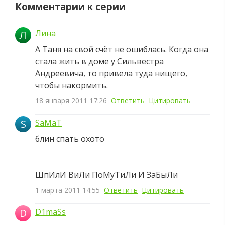
Комментарии к серии
Лина
Л
А Таня на свой счёт не ошиблась. Когда она
стала жить в доме у Сильвестра
Андреевича, то привела туда нищего,
чтобы накормить.
18 января 2011 17:26
Ответить
Цитировать
S
SaMaT
блин спать охото
ШпИлИ ВиЛи ПоМуТиЛи И ЗаБыЛи
1 марта 2011 14:55
Ответить
Цитировать
D
D1maSs