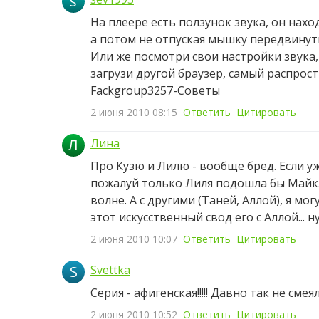
s
На плеере есть ползунок звука, он нах
а потом не отпуская мышку передвинуть
Или же посмотри свои настройки звука
загрузи другой браузер, самый распрост
Fackgroup3257-Советы
2 июня 2010 08:15
Ответить
Цитировать
Л
Лина
Про Кузю и Лилю - вообще бред. Если уж
пожалуй только Лиля подошла бы Майклу
волне. А с другими (Таней, Аллой), я мо
этот искусственный свод его с Аллой... 
2 июня 2010 10:07
Ответить
Цитировать
S
Svettka
Серия - афигенская!!!!! Давно так не смеяла
2 июня 2010 10:52
Ответить
Цитировать