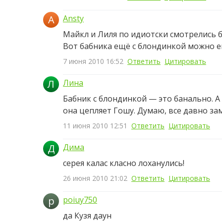
A
Ansty
Майкл и Лиля по идиотски смотрелись бы.
Вот бабника ещё с блондинкой можно ещ
7 июня 2010 16:52
Ответить
Цитировать
Л
Лина
Бабник с блондинкой — это банально. А
она цепляет Гошу. Думаю, все давно за
11 июня 2010 12:51
Ответить
Цитировать
Д
Дима
серея калас класно лоханулись!
26 июня 2010 21:02
Ответить
Цитировать
p
poiuy750
да Кузя даун