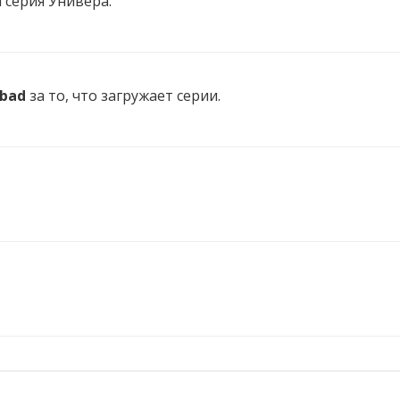
 серия Универа.
bad
за то, что загружает серии.