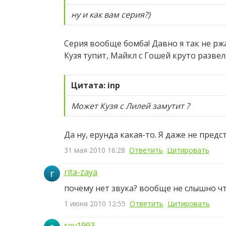
ну и как вам серия?)
Серия вообще бомба! Давно я так не рж
Кузя тупит, Майкл с Гошей круто развели
Цитата: inp
Может Кузя с Лилей замутит ?
Да ну, ерунда какая-то. Я даже не пред
31 мая 2010 16:28
Ответить
Цитировать
r
rita-zaya
почему нет звука? вообще не слышно чт
1 июня 2010 12:55
Ответить
Цитировать
sev1993