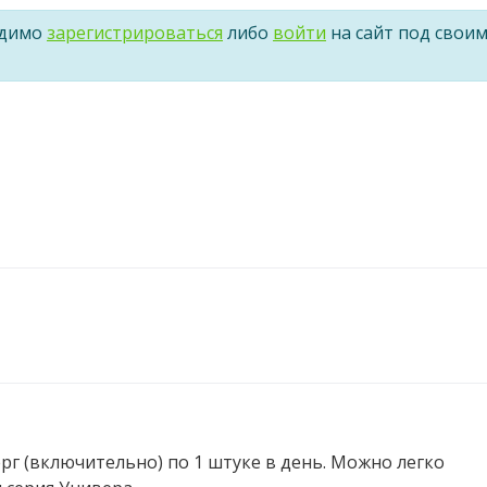
одимо
зарегистрироваться
либо
войти
на сайт под свои
рг (включительно) по 1 штуке в день. Можно легко