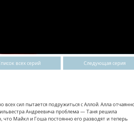
Список всех серий
Следующая серия
зо всех сил пытается подружиться с Аллой. Алла отчаянн
 Сильвестра Андреевича проблема — Таня решила
о, что Майкл и Гоша постоянно его разводят и теперь