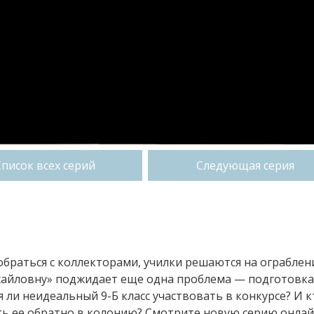
Список всех серий
Следующая серия
зобраться с коллекторами, училки решаются на ограблени
хайловну» поджидает еще одна проблема — подготовка
я ли неидеальный 9-Б класс участвовать в конкурсе? И к
ь ее обратно в колонию? Смотрите новую серию онлай