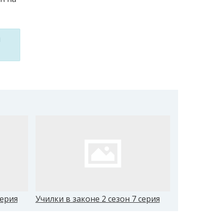
м
серия
Училки в законе 2 сезон 7 серия
Училки в з