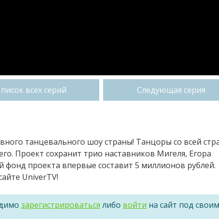
Список всех серий
Следующая серия
авного танцевального шоу страны! Танцоры со всей стр
его. Проект сохранит трио наставников Мигеля, Егора
й фонд проекта впервые составит 5 миллионов рублей.
айте UniverTV!
одимо
зарегистрироваться
либо
войти
на сайт под свои