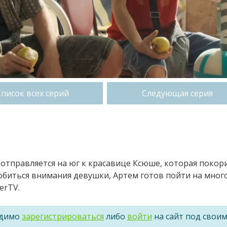
Список всех серий
Следующая серия
 отправляется на юг к красавице Ксюше, которая покор
обиться внимания девушки, Артем готов пойти на много
erTV.
одимо
зарегистрироваться
либо
войти
на сайт под свои