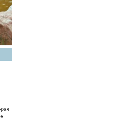
орая
её