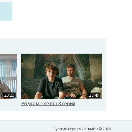
м
23:23
23:49
Родком 1 сезон 8 серия
Родком 1 с
Русские сериалы онлайн © 2026