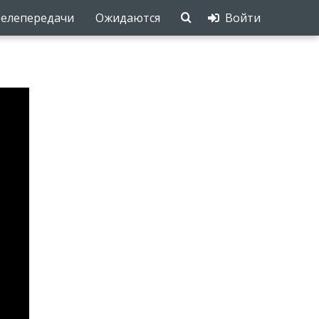
елепередачи
Ожидаются
Войти