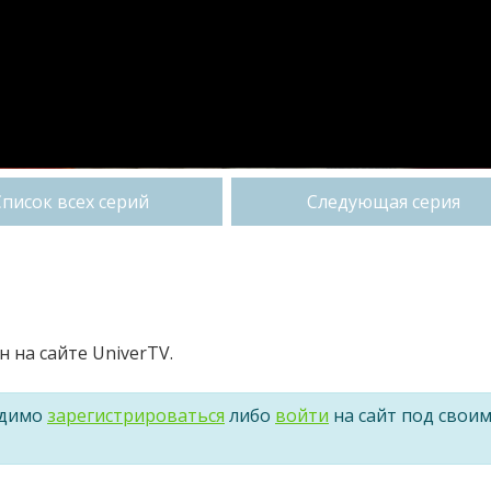
Список всех серий
Следующая серия
 на сайте UniverTV.
одимо
зарегистрироваться
либо
войти
на сайт под свои