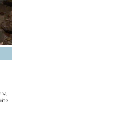
езд.
айте