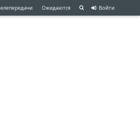
елепередачи
Ожидаются
Войти