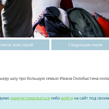
Список всех серий
Следующая серия
емьеру шоу про большую семью Ивана Охлобыстина онл
одимо
зарегистрироваться
либо
войти
на сайт под свои