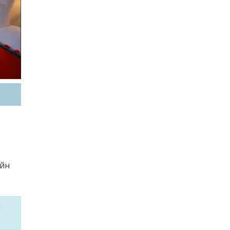
айн
м