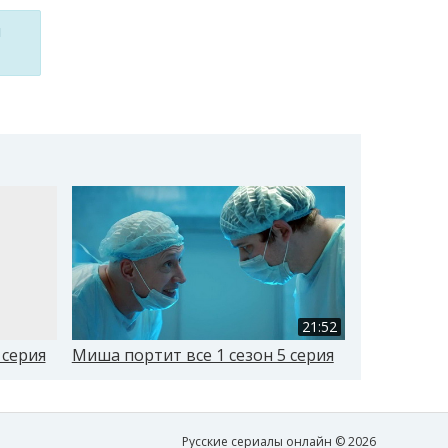
м
21:52
 серия
Миша портит все 1 сезон 5 серия
Миша порти
Русские сериалы онлайн © 2026