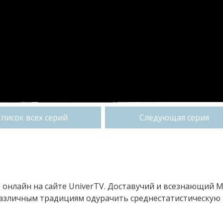
Список всех серий
Следующая серия
е онлайн на сайте UniverTV. Доставучий и всезнающий 
различным традициям одурачить среднестатистическую