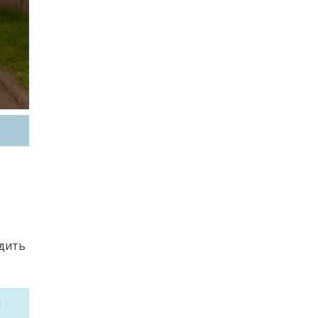
адить
м