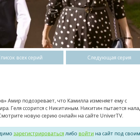
Список всех серий
Следующая серия
ов» Амир подозревает, что Камилла изменяет ему с
ира. Геля ссорится с Никитиным. Никитин пытается нал
мотрите новую серию онлайн на сайте UniverTV.
одимо
зарегистрироваться
либо
войти
на сайт под свои